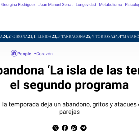
Georgina Rodríguez
Joan Manuel Serrat
Longevidad
Metabolismo
Psicólo
1,1°
23,5°
25,4°
24,4°
23,1°
18,2°
LLEIDA
TARRAGONA
TORTOSA
MATARÓ
VIC
V
People
Corazón
andona ‘La isla de las t
el segundo programa
la temporada deja un abandono, gritos y ataques d
parejas