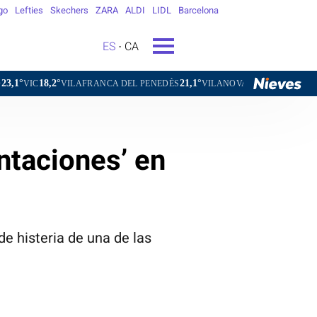
go
Lefties
Skechers
ZARA
ALDI
LIDL
Barcelona
ES
CA
21,1°
23,9°
ILAFRANCA DEL PENEDÈS
VILANOVA I LA GELTRÚ
LA SEU D'URG
entaciones’ en
e histeria de una de las