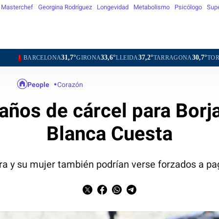
Masterchef
Georgina Rodríguez
Longevidad
Metabolismo
Psicólogo
Sup
31,7°
33,6°
37,2°
30,7°
34,6°
LONA
GIRONA
LLEIDA
TARRAGONA
TORTOSA
MAT
People
Corazón
 años de cárcel para Borj
Blanca Cuesta
ra y su mujer también podrían verse forzados a pa