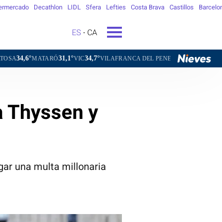
ermercado
Decathlon
LIDL
Sfera
Lefties
Costa Brava
Castillos
Barcelo
ES
CA
31,1°
34,7°
31,3°
ARÓ
VIC
VILAFRANCA DEL PENEDÈS
VILANOVA I LA GELTR
a Thyssen y
gar una multa millonaria