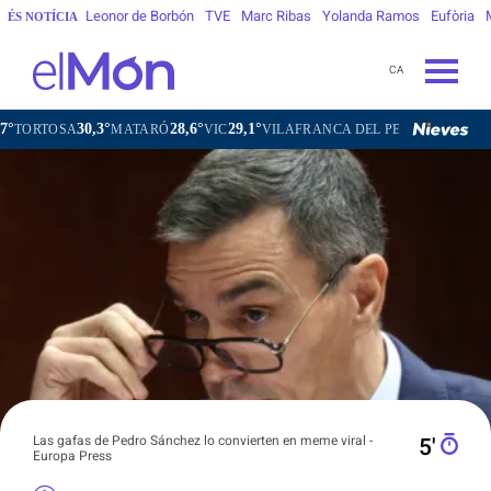
Leonor de Borbón
TVE
Marc Ribas
Yolanda Ramos
Eufòria
ÉS NOTÍCIA
CA
30,3°
28,6°
29,1°
27,7°
A
MATARÓ
VIC
VILAFRANCA DEL PENEDÈS
VILANOVA I
Las gafas de Pedro Sánchez lo convierten en meme viral -
5′
Europa Press