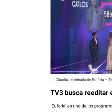
La Clàudia, eliminada de Eufòría – T
TV3 busca reeditar 
‘Euforia’ es uno de los progra