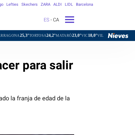
go
Lefties
Skechers
ZARA
ALDI
LIDL
Barcelona
ES
CA
°
24,2°
23,0°
18,0°
20,9°
TORTOSA
MATARÓ
VIC
VILAFRANCA DEL PENEDÈS
VI
cer para salir
ado la franja de edad de la