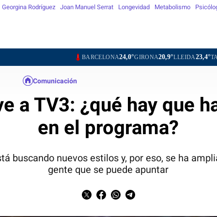
Georgina Rodríguez
Joan Manuel Serrat
Longevidad
Metabolismo
Psicólo
24,0°
20,9°
23,4°
25,3
BARCELONA
GIRONA
LLEIDA
TARRAGONA
Comunicación
lve a TV3: ¿qué hay que ha
en el programa?
stá buscando nuevos estilos y, por eso, se ha ampli
gente que se puede apuntar