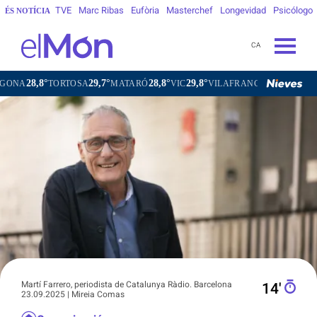
TVE
Marc Ribas
Eufòria
Masterchef
Longevidad
Psicólogo
ÉS NOTÍCIA
CA
29,7°
28,8°
29,8°
28,1°
OSA
MATARÓ
VIC
VILAFRANCA DEL PENEDÈS
VILANOV
Martí Farrero, periodista de Catalunya Ràdio. Barcelona
14′
23.09.2025 | Mireia Comas