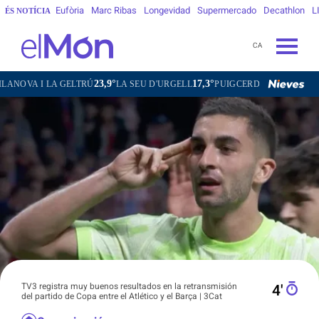
Eufòria
Marc Ribas
Longevidad
Supermercado
Decathlon
L
ÉS NOTÍCIA
CA
23,9°
17,3°
16,3°
27,3°
 LA GELTRÚ
LA SEU D'URGELL
PUIGCERDÀ
FIGUERES
G
TV3 registra muy buenos resultados en la retransmisión
4′
del partido de Copa entre el Atlético y el Barça | 3Cat