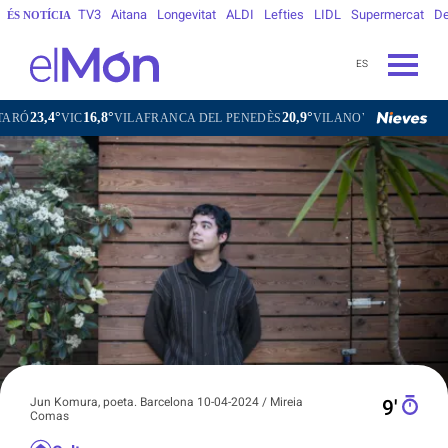
TV3
Aitana
Longevitat
ALDI
Lefties
LIDL
Supermercat
De
ÉS NOTÍCIA
ES
20,9°
23,8°
VILAFRANCA DEL PENEDÈS
VILANOVA I LA GELTRÚ
LA SEU D'U
Jun Komura, poeta. Barcelona 10-04-2024 / Mireia
9′
Comas