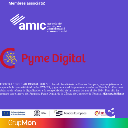
Membres associats:
EDITORA SINGULAR DIGITAL 2GR S.L. ha sido beneficiaria de Fondos Europeos, cuyo objetivo es la
mejora de la competitividad de las PYMES, y gracias al cual ha puesto en marcha un Plan de Acción con el
objetivo de reforzar la digitalización y la competitividad de las pymes durante el año 2024. Para ello ha
contado con el apoyo del Programa Pyme Digital de la Cámara de Comercio de Terrassa.
#EuropaSeSiente