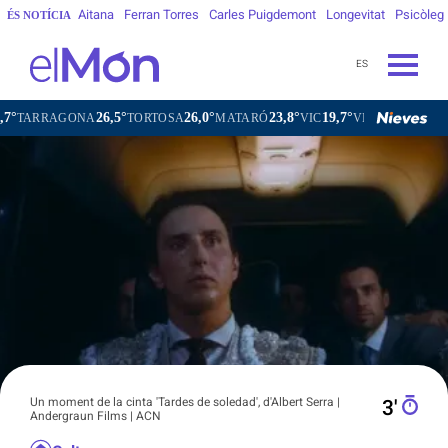
Aitana
Ferran Torres
Carles Puigdemont
Longevitat
Psicòleg
ÉS NOTÍCIA
ES
26,5°
26,0°
23,8°
19,7°
RAGONA
TORTOSA
MATARÓ
VIC
VILAFRANCA DEL PEN
Un moment de la cinta 'Tardes de soledad', d'Albert Serra |
3′
Andergraun Films | ACN