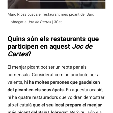
Marc Ribas busca el restaurant més picant del Baix
Llobregat a
Joc de Cartes
| 3Cat
Quins són els restaurants que
participen en aquest
Joc de
Cartes
?
El menjar picant pot ser un repte per als
comensals. Considerat com un producte per a
valents,
hi ha moltes persones que gaudeixen
del picant en els seus àpats.
En aquesta ocasió,
hi ha quatre restauradors que voldran demostrar
al xef català
que el seu local prepara el menjar
més picant del Baix Llobregat.
Però qui són els