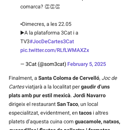
comarca? 👏👏👏
▪Dimecres, a les 22.05
▶️A la plataforma 3Cat i a
TV3
#JocDeCartes3Cat
pic.twitter.com/RLfLWMAXZx
— 3Cat (@som3cat)
February 5, 2025
Finalment, a
Santa Coloma de Cervelló
,
Joc de
Cartes
viatjarà a la localitat per
gaudir d’uns
plats amb pur estil mexicà
.
Jordi Navarro
dirigeix el restaurant
San Taco
, un local
especialitzat, evidentment, en
tacos
i altres
platets d’aquesta cuina com
guacamole, natxos,