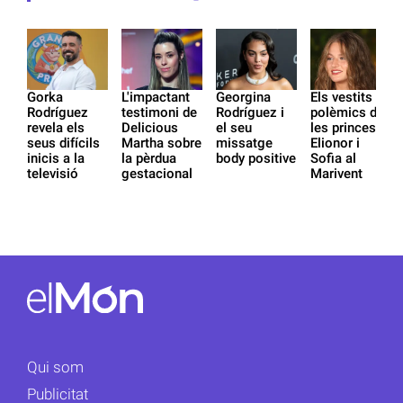
Gorka
L'impactant
Georgina
Els vestits
Rodríguez
testimoni de
Rodríguez i
polèmics de
revela els
Delicious
el seu
les princeses
seus difícils
Martha sobre
missatge
Elionor i
inicis a la
la pèrdua
body positive
Sofia al
televisió
gestacional
Marivent
Qui som
Publicitat