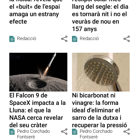
el «buit» de l’espai
llarg del segle: el dia
amaga un estrany
es tornarà nit i no el
efecte
veuràs de nou en
157 anys
Redacció
Redacció
El Falcon 9 de
Ni bicarbonat ni
SpaceX impacta a la
vinagre: la forma
Lluna: el que la
ideal d’eliminar el
NASA cerca revelar
sarro de la dutxa i
del seu cràter
recuperar la pressió
Pedro Corchado
Pedro Corchado
Fontserè
Fontserè