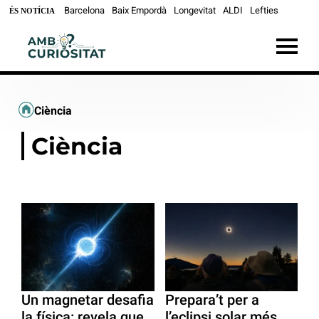
Barcelona
Baix Empordà
Longevitat
ALDI
Lefties
ÉS NOTÍCIA
Ciència
Ciència
Un magnetar desafia
Prepara’t per a
la física: revela que
l’eclipsi solar més