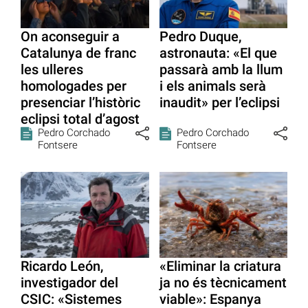
On aconseguir a
Pedro Duque,
Catalunya de franc
astronauta: «El que
les ulleres
passarà amb la llum
homologades per
i els animals serà
presenciar l’històric
inaudit» per l’eclipsi
eclipsi total d’agost
Pedro Corchado
Pedro Corchado
Fontsere
Fontsere
Ricardo León,
«Eliminar la criatura
investigador del
ja no és tècnicament
CSIC: «Sistemes
viable»: Espanya