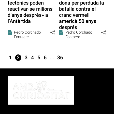
tectònics poden
dona per perduda la
reactivar-se milions
batalla contra el
d’anys després» a
cranc vermell
l’Antàrtida
americà 50 anys
després
Pedro Corchado
Pedro Corchado
Fontsere
Fontsere
1
2
3
4
5
6
…
36