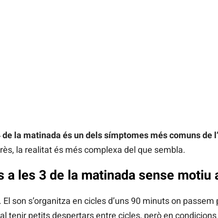
s 4 de la matinada és un dels símptomes més comuns de 
très, la realitat és més complexa del que sembla.
s a les 3 de la matinada sense motiu 
 El son s’organitza en cicles d’uns 90 minuts on passem 
al tenir petits despertars entre cicles, però en condicion