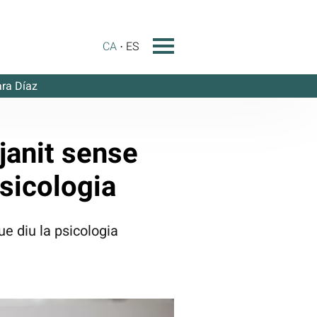
CA
ES
ra Díaz
janit sense
psicologia
ue diu la psicologia