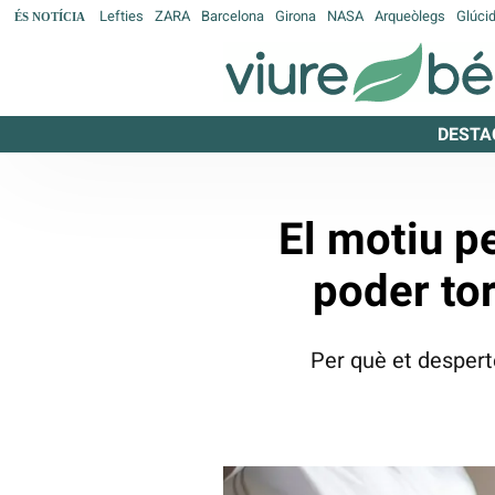
Lefties
ZARA
Barcelona
Girona
NASA
Arqueòlegs
Glúci
ÉS NOTÍCIA
DESTA
El motiu p
poder tor
Per què et desperte