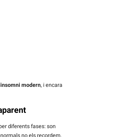
l’insomni modern
, i encara
aparent
per diferents fases: son
s normals no els recordem.