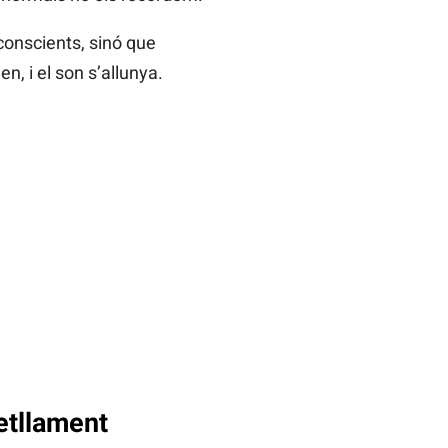
conscients, sinó que
n, i el son s’allunya.
etllament