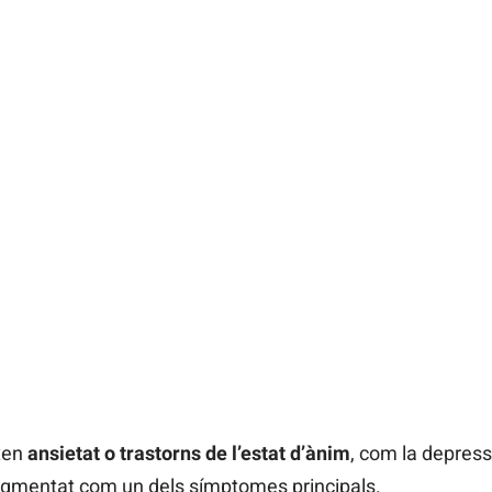
xen
ansietat o trastorns de l’estat d’ànim
, com la depress
agmentat com un dels símptomes principals.