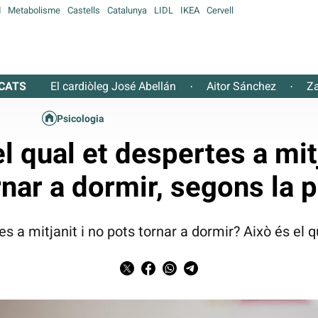
d
Metabolisme
Castells
Catalunya
LIDL
IKEA
Cervell
CATS
El cardiòleg José Abellán
Aitor Sánchez
Za
·
·
Psicologia
el qual et despertes a mit
nar a dormir, segons la 
s a mitjanit i no pots tornar a dormir? Això és el q