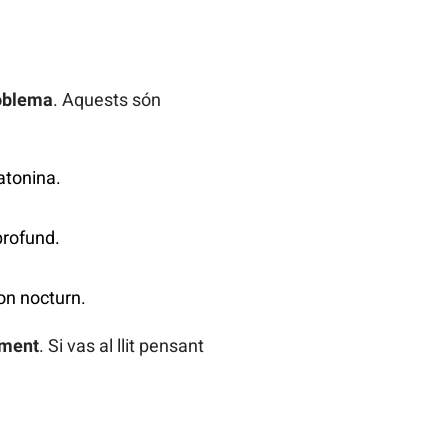
roblema
. Aquests són
atonina.
 profund.
son nocturn.
ament
. Si vas al llit pensant