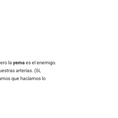
pero la
yema
es el enemigo.
stras arterias. (Sí,
íamos que hacíamos lo