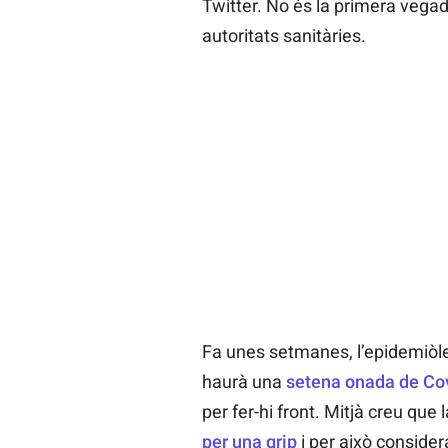
Twitter. No és la primera vegada
autoritats sanitàries.
Fa unes setmanes, l’epidemiòle
haurà una
setena onada de Cov
per fer-hi front. Mitjà creu qu
per una grip
i per això conside