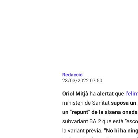
Redacció
23/03/2022 07:50
Oriol Mitjà
ha
alertat
que
l’eli
ministeri de Sanitat
suposa un 
un “repunt” de la sisena onada
subvariant BA.2 que està “esc
la variant prèvia.
“No hi ha ning