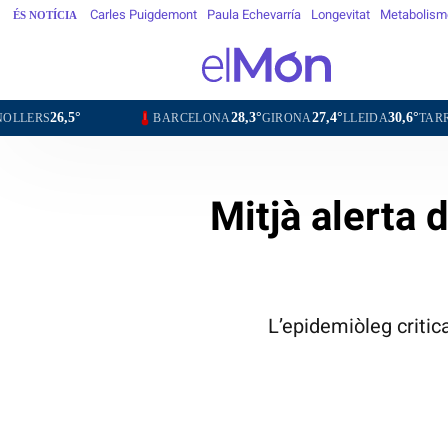
Carles Puigdemont
Paula Echevarría
Longevitat
Metabolism
ÉS NOTÍCIA
,5°
28,3°
27,4°
30,6°
28
BARCELONA
GIRONA
LLEIDA
TARRAGONA
Mitjà alerta 
L’epidemiòleg critic