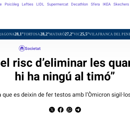
e
Psicòleg
Lefties
LIDL
Supermercat
Decathlon
Sfera
IKEA
Skechers
,1°
28,2°
27,2°
25,5°
26,0°
TORTOSA
MATARÓ
VIC
VILAFRANCA DEL PENEDÈS
V
Societat
del risc d’eliminar les qu
hi ha ningú al timó”
a que es deixin de fer testos amb l’Òmicron sigil·l