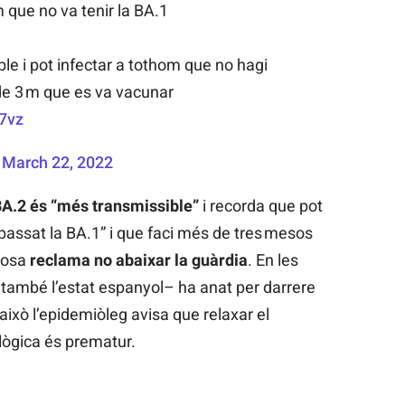
que no va tenir la BA.1
le i pot infectar a tothom que no hagi
 de 3 m que es va vacunar
7vz
)
March 22, 2022
BA.2 és “més transmissible”
i recorda que pot
passat la BA.1” i que faci més de tres mesos
 cosa
reclama no abaixar la guàrdia
. En les
 també l’estat espanyol– ha anat per darrere
això l’epidemiòleg avisa que relaxar el
lògica és prematur.