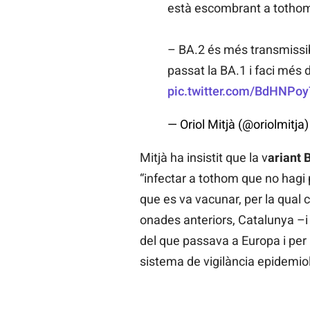
està escombrant a tothom 
– BA.2 és més transmissib
passat la BA.1 i faci més
pic.twitter.com/BdHNPoy
— Oriol Mitjà (@oriolmitja
Mitjà ha insistit que la v
ariant 
“infectar a tothom que no hagi 
que es va vacunar, per la qual
onades anteriors, Catalunya –i
del que passava a Europa i per 
sistema de vigilància epidemio