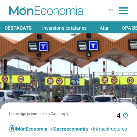
ES
DESTACATS
Inversions catalanes
Atur
OPA BB
·
·
Un peatge ja inexistent a Catalunya
4′
MónEconomia
Macroeconomia
Infraestructures