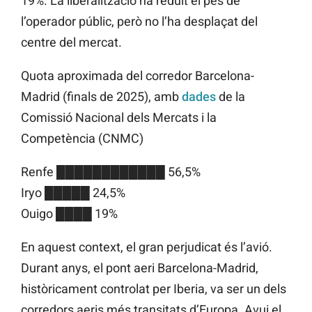
19%. La liberalització ha reduït el pes de
l’operador públic, però no l’ha desplaçat del
centre del mercat.
Quota aproximada del corredor Barcelona-
Madrid (finals de 2025), amb
dades
de la
Comissió Nacional dels Mercats i la
Competència (CNMC)
Renfe ████████████ 56,5%
Iryo █████ 24,5%
Ouigo ████ 19%
En aquest context, el gran perjudicat és l’avió.
Durant anys, el pont aeri Barcelona-Madrid,
històricament controlat per Iberia, va ser un dels
corredors aeris més transitats d’Europa. Avui el