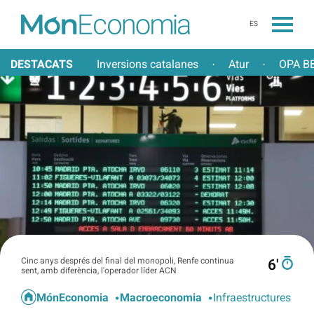
ES
DESTACATS
Inversions catalanes
Atur
OPA BB
·
·
Cinc anys després del final del monopoli, Renfe continua
6′
sent, amb diferència, l'operador líder ACN
MónEconomia
Macroeconomia
Infraestructures