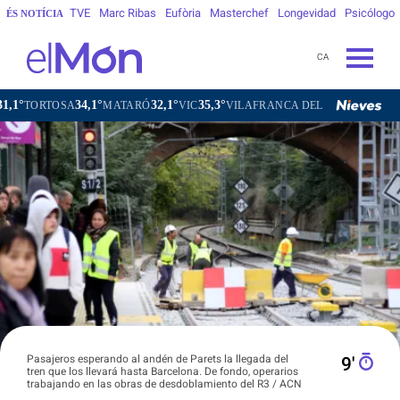
TVE
Marc Ribas
Eufòria
Masterchef
Longevidad
Psicólogo
ÉS NOTÍCIA
CA
1°
32,1°
35,3°
31,6°
MATARÓ
VIC
VILAFRANCA DEL PENEDÈS
VILANOVA I LA 
Pasajeros esperando al andén de Parets la llegada del
9′
tren que los llevará hasta Barcelona. De fondo, operarios
trabajando en las obras de desdoblamiento del R3 / ACN