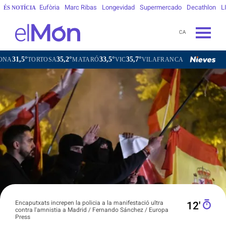
Eufòria
Marc Ribas
Longevidad
Supermercado
Decathlon
L
ÉS NOTÍCIA
CA
35,2°
33,5°
35,7°
33,6°
MATARÓ
VIC
VILAFRANCA DEL PENEDÈS
VILANOVA I 
Encaputxats increpen la policia a la manifestació ultra
12′
contra l'amnistia a Madrid / Fernando Sánchez / Europa
Press