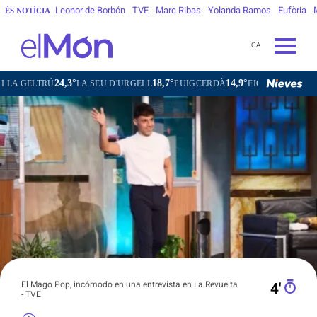
Leonor de Borbón
TVE
Marc Ribas
Yolanda Ramos
Eufòria
ÉS NOTÍCIA
CA
24,3°
18,7°
14,9°
25,1°
2
RÚ
LA SEU D'URGELL
PUIGCERDÀ
FIGUERES
GANDESA
El Mago Pop, incómodo en una entrevista en La Revuelta
4′
- TVE