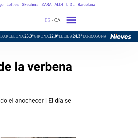
go
Lefties
Skechers
ZARA
ALDI
LIDL
Barcelona
ES
CA
3°
22,0°
24,3°
26,2°
25,4°
23,9
GIRONA
LLEIDA
TARRAGONA
TORTOSA
MATARÓ
de la verbena
o el anochecer | El día se