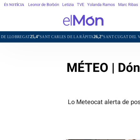
Leonor de Borbón
Letizia
TVE
Yolanda Ramos
Marc Ribas
ÉS NOTÍCIA
25,4°
26,2°
23,3°
SANT CARLES DE LA RÀPITA
SANT CUGAT DEL VALLÈS
TER
MÉTEO | Dónd
Lo Meteocat alerta de pos