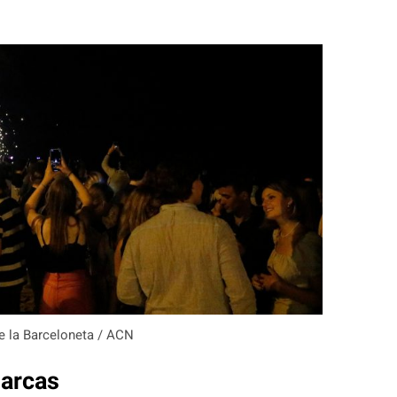
de la Barceloneta / ACN
marcas