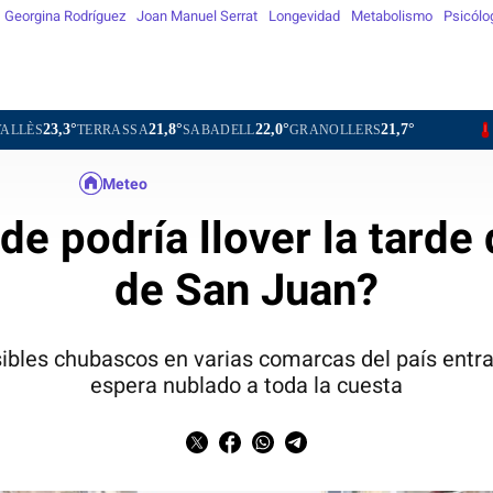
Georgina Rodríguez
Joan Manuel Serrat
Longevidad
Metabolismo
Psicólo
21,8°
22,0°
21,7°
25,
RASSA
SABADELL
GRANOLLERS
BARCELONA
Meteo
e podría llover la tarde 
de San Juan?
ibles chubascos en varias comarcas del país entrad
espera nublado a toda la cuesta