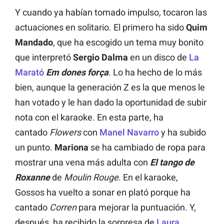
Y cuando ya habían tomado impulso, tocaron las
actuaciones en solitario. El primero ha sido
Quim
Mandado
, que ha escogido un tema muy bonito
que interpretó
Sergio Dalma
en un disco de
La
Marató
Em dones força
. Lo ha hecho de lo más
bien, aunque la generación Z es la que menos le
han votado y le han dado la oportunidad de subir
nota con el karaoke. En esta parte, ha
cantado
Flowers
con
Manel Navarro
y ha subido
un punto.
Mariona
se ha cambiado de ropa para
mostrar una vena más adulta con
El tango de
Roxanne
de
Moulin Rouge
. En el karaoke,
Gossos ha vuelto a sonar en plató porque ha
cantado
Corren
para mejorar la puntuación. Y,
después, ha recibido la sorpresa de
Laura