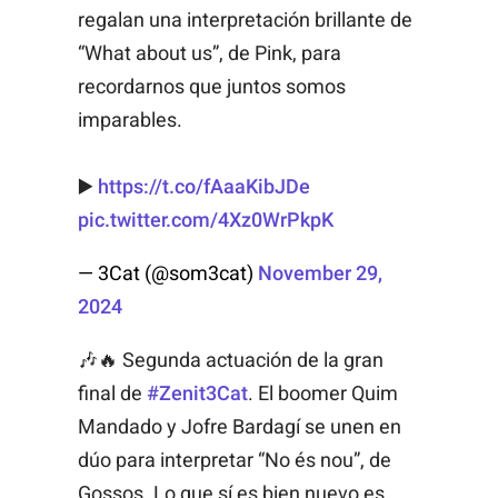
regalan una interpretación brillante de
“What about us”, de Pink, para
recordarnos que juntos somos
imparables.
▶️
https://t.co/fAaaKibJDe
pic.twitter.com/4Xz0WrPkpK
— 3Cat (@som3cat)
November 29,
2024
🎶🔥 Segunda actuación de la gran
final de
#Zenit3Cat
. El boomer Quim
Mandado y Jofre Bardagí se unen en
dúo para interpretar “No és nou”, de
Gossos. Lo que sí es bien nuevo es