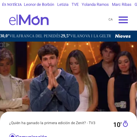
Leonor de Borbón
Letizia
TVE
Yolanda Ramos
Marc Ribas
G
ÉS NOTÍCIA
CA
29,5°
30,1°
21,9°
CA DEL PENEDÈS
VILANOVA I LA GELTRÚ
LA SEU D'URGELL
¿Quién ha ganado la primera edición de Zenit? - TV3
10′