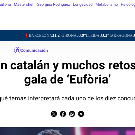
Eufòria
Masterchef
Georgina Rodríguez
Longevidad
Metabolismo
Psicólo
31,2°
33,9°
33,2°
30,5°
3
BARCELONA
GIRONA
LLEIDA
TARRAGONA
TORTOSA
Comunicación
n catalán y muchos retos
gala de ‘Eufòria’
ué temas interpretará cada uno de los diez conc