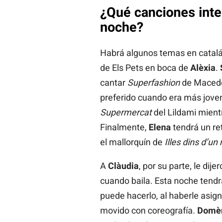
¿Qué canciones inte
noche?
Habrá algunos temas en catalá
de Els Pets en boca de
Alèxia
.
cantar
Superfashion
de Macedò
preferido cuando era más jove
Supermercat
del Lildami mientra
Finalmente,
Elena
tendrá un re
el mallorquín de
Illes dins d’un 
A
Clàudia
, por su parte, le dij
cuando baila. Esta noche tend
puede hacerlo, al haberle asig
movido con coreografía.
Domè