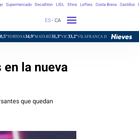
go
Supermercado
Decathlon
LIDL
Sfera
Lefties
Costa Brava
Castillos
ES
CA
4,9°
31,3°
33,2°
31,7°
MATARÓ
VIC
VILAFRANCA DEL PENEDÈS
VILANOVA I L
 en la nueva
ursantes que quedan