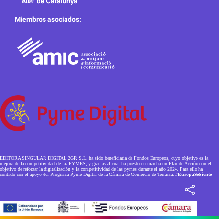
Miembros asociados:
EDITORA SINGULAR DIGITAL 2GR S.L. ha sido beneficiaria de Fondos Europeos, cuyo objetivo es la
mejora de la competitividad de las PYMES, y gracias al cual ha puesto en marcha un Plan de Acción con el
objetivo de reforzar la digitalización y la competitividad de las pymes durante el año 2024. Para ello ha
contado con el apoyo del Programa Pyme Digital de la Cámara de Comercio de Terrassa.
#EuropaSeSiente