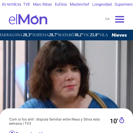
TVE
Marc Ribas
Eufòria
Masterchef
Longevidad
Supermer
ÉS NOTÍCIA
CA
28,7°
30,2°
25,0°
27,3°
ORTOSA
MATARÓ
VIC
VILAFRANCA DEL PENEDÈS
VILA
'Com si fos ahir': disputa familiar entre Neus y Sílvia esta
10′
semana | TV3