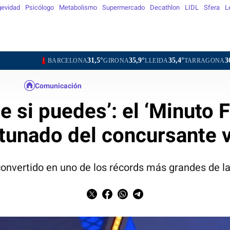
evidad
Psicólogo
Metabolismo
Supermercado
Decathlon
LIDL
Sfera
L
31,5°
35,9°
35,4°
30,8°
34
BARCELONA
GIRONA
LLEIDA
TARRAGONA
TORTOSA
Comunicación
e si puedes’: el ‘Minuto F
tunado del concursante 
convertido en uno de los récords más grandes de la