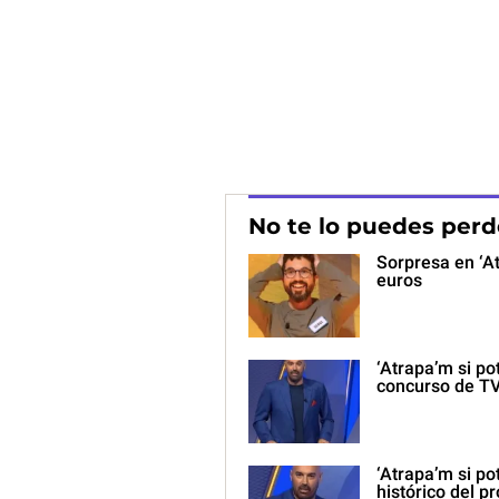
No te lo puedes perd
Sorpresa en ‘At
euros
‘Atrapa’m si po
concurso de T
‘Atrapa’m si po
histórico del 