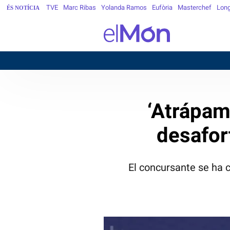
TVE
Marc Ribas
Yolanda Ramos
Eufòria
Masterchef
Long
ÉS NOTÍCIA
‘Atrápam
desafor
El concursante se ha 