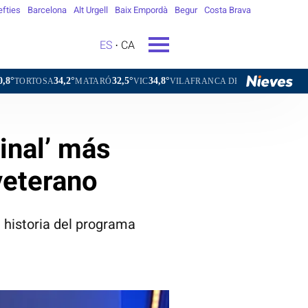
efties
Barcelona
Alt Urgell
Baix Empordà
Begur
Costa Brava
ES
CA
,2°
32,5°
34,8°
32,2°
MATARÓ
VIC
VILAFRANCA DEL PENEDÈS
VILANOVA I LA
inal’ más
veterano
 historia del programa