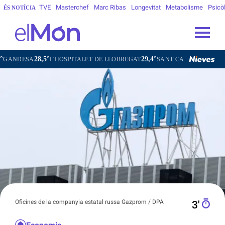
TVE
Masterchef
Marc Ribas
Longevitat
Metabolisme
Psicò
ÉS NOTÍCIA
28,5°
29,4°
NDESA
L'HOSPITALET DE LLOBREGAT
SANT CARLES DE LA RÀPI
Oficines de la companyia estatal russa Gazprom / DPA
3′