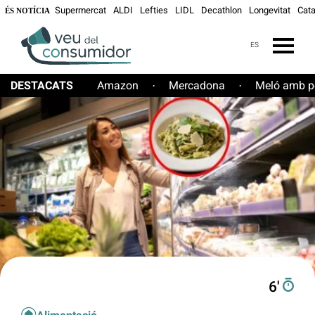
Supermercat
ALDI
Lefties
LIDL
Decathlon
Longevitat
Cata
ÉS NOTÍCIA
ES
DESTACATS
Amazon
Mercadona
Meló amb pe
·
·
6′