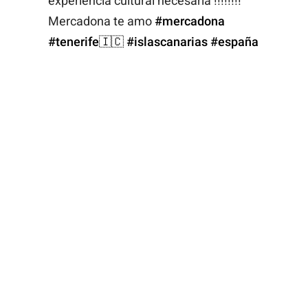
experiencia cultural necesaria !!!!!!!!
Mercadona te amo
#mercadona
#tenerife🇮🇨
#islascanarias
#españa