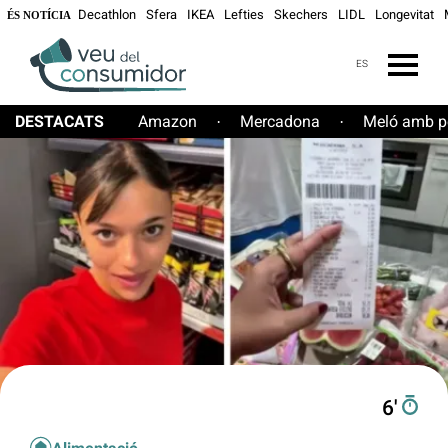
Decathlon
Sfera
IKEA
Lefties
Skechers
LIDL
Longevitat
ÉS NOTÍCIA
ES
DESTACATS
Amazon
Mercadona
Meló amb pe
·
·
6′