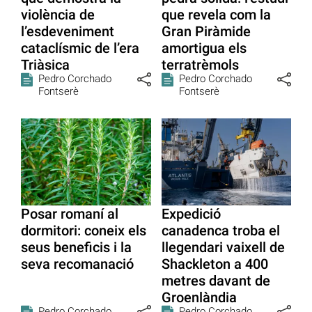
violència de
que revela com la
l’esdeveniment
Gran Piràmide
cataclísmic de l’era
amortigua els
Triàsica
terratrèmols
Pedro Corchado
Pedro Corchado
Fontserè
Fontserè
Posar romaní al
Expedició
dormitori: coneix els
canadenca troba el
seus beneficis i la
llegendari vaixell de
seva recomanació
Shackleton a 400
metres davant de
Groenlàndia
Pedro Corchado
Pedro Corchado