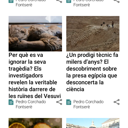
Fontserè
Fontserè
Per què es va
¿Un prodigi tècnic fa
ignorar la seva
milers d’anys? El
tragèdia? Els
descobriment sobre
investigadors
la presa egípcia que
revelen la veritable
desconcerta la
història darrere de
ciència
les ruïnes del Vesuvi
Pedro Corchado
Pedro Corchado
Fontserè
Fontserè