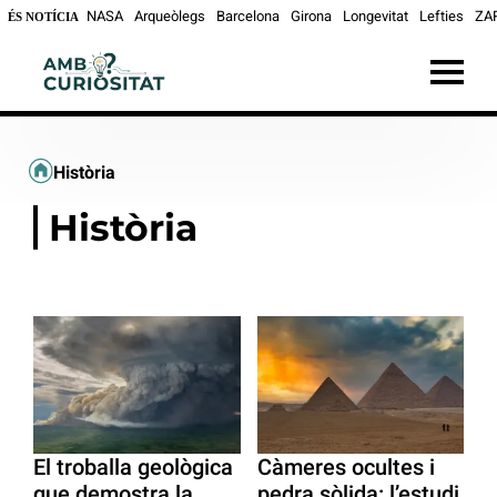
NASA
Arqueòlegs
Barcelona
Girona
Longevitat
Lefties
ZA
ÉS NOTÍCIA
Història
Història
El troballa geològica
Càmeres ocultes i
que demostra la
pedra sòlida: l’estudi