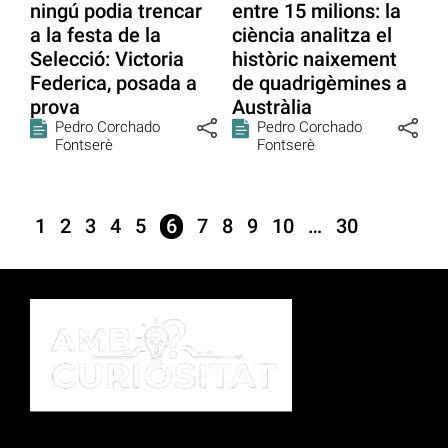
ningú podia trencar
entre 15 milions: la
a la festa de la
ciència analitza el
Selecció: Victoria
històric naixement
Federica, posada a
de quadrigèmines a
prova
Austràlia
Pedro Corchado
Pedro Corchado
Fontserè
Fontserè
1
2
3
4
5
6
7
8
9
10
…
30