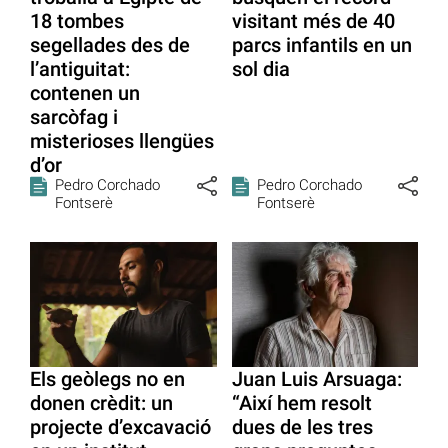
18 tombes
visitant més de 40
segellades des de
parcs infantils en un
l’antiguitat:
sol dia
contenen un
sarcòfag i
misterioses llengües
d’or
Pedro Corchado
Pedro Corchado
Fontserè
Fontserè
Els geòlegs no en
Juan Luis Arsuaga:
donen crèdit: un
“Així hem resolt
projecte d’excavació
dues de les tres