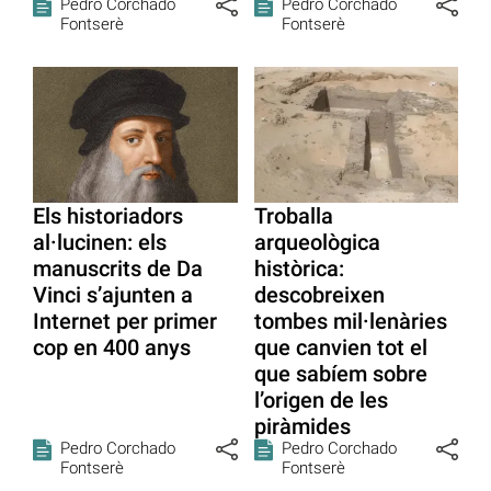
Pedro Corchado
Pedro Corchado
Fontserè
Fontserè
Els historiadors
Troballa
al·lucinen: els
arqueològica
manuscrits de Da
històrica:
Vinci s’ajunten a
descobreixen
Internet per primer
tombes mil·lenàries
cop en 400 anys
que canvien tot el
que sabíem sobre
l’origen de les
piràmides
Pedro Corchado
Pedro Corchado
Fontserè
Fontserè