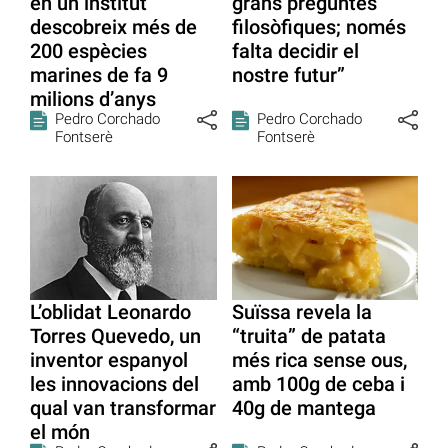
en un institut
grans preguntes
descobreix més de
filosòfiques; només
200 espècies
falta decidir el
marines de fa 9
nostre futur”
milions d’anys
Pedro Corchado
Pedro Corchado
Fontserè
Fontserè
L’oblidat Leonardo
Suïssa revela la
Torres Quevedo, un
“truita” de patata
inventor espanyol
més rica sense ous,
les innovacions del
amb 100g de ceba i
qual van transformar
40g de mantega
el món