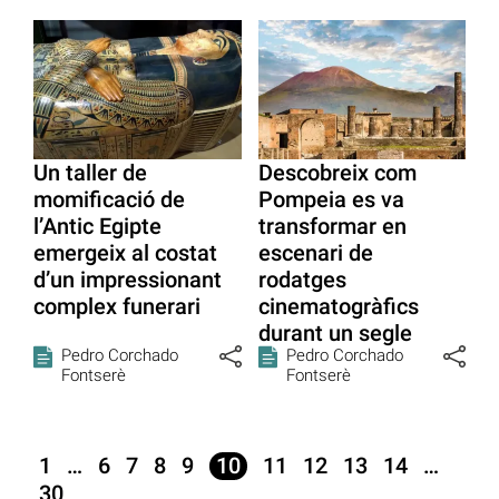
Un taller de
Descobreix com
momificació de
Pompeia es va
l’Antic Egipte
transformar en
emergeix al costat
escenari de
d’un impressionant
rodatges
complex funerari
cinematogràfics
durant un segle
Pedro Corchado
Pedro Corchado
Fontserè
Fontserè
1
…
6
7
8
9
10
11
12
13
14
…
30