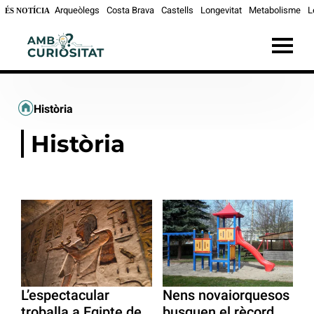
Arqueòlegs
Costa Brava
Castells
Longevitat
Metabolisme
L
ÉS NOTÍCIA
Història
Història
L’espectacular
Nens novaiorquesos
troballa a Egipte de
busquen el rècord