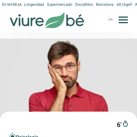
Longevidad
Supermercado
Decathlon
Barcelona
Alt Urgell
A
ÉS NOTÍCIA
CA
6′