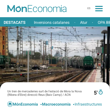
ES
DESTACATS
Inversions catalanes
Atur
OPA BB
·
·
Un tren de mercaderies surt de l'estació de Mora la Nova
5′
(Ribera d'Ebre) direcció Reus (Baix Camp) / ACN
MónEconomia
Macroeconomia
Infraestructures