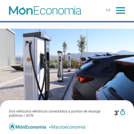
CA
Dos vehículos eléctricos conectados a puntos de recarga
3′
públicos / ACN
MónEconomia
Macroeconomia