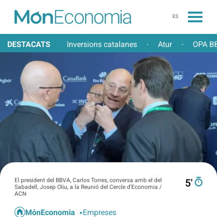
ES
DESTACATS
Inversions catalanes
Atur
OPA BB
·
·
El president del BBVA, Carlos Torres, conversa amb el del
5′
Sabadell, Josep Oliu, a la Reunió del Cercle d'Economia /
ACN
MónEconomia
Empreses