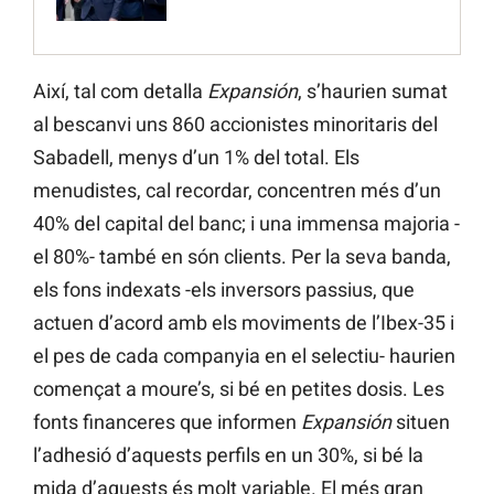
Així, tal com detalla
Expansión
, s’haurien sumat
al bescanvi uns 860 accionistes minoritaris del
Sabadell, menys d’un 1% del total. Els
menudistes, cal recordar, concentren més d’un
40% del capital del banc; i una immensa majoria -
el 80%- també en són clients. Per la seva banda,
els fons indexats -els inversors passius, que
actuen d’acord amb els moviments de l’Ibex-35 i
el pes de cada companyia en el selectiu- haurien
començat a moure’s, si bé en petites dosis. Les
fonts financeres que informen
Expansión
situen
l’adhesió d’aquests perfils en un 30%, si bé la
mida d’aquests és molt variable. El més gran