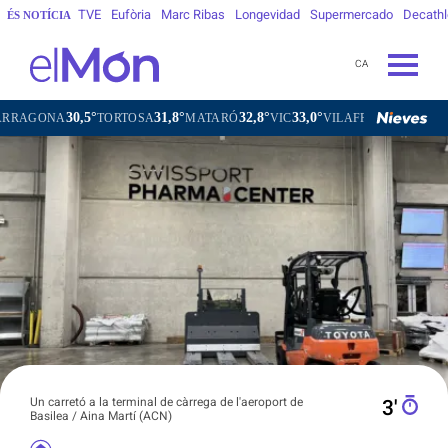
TVE
Eufòria
Marc Ribas
Longevidad
Supermercado
Decath
ÉS NOTÍCIA
CA
30,5°
31,8°
32,8°
33,0°
ONA
TORTOSA
MATARÓ
VIC
VILAFRANCA DEL PENEDÈS
Un carretó a la terminal de càrrega de l'aeroport de
3′
Basilea / Aina Martí (ACN)