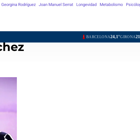
Georgina Rodríguez
Joan Manuel Serrat
Longevidad
Metabolismo
Psicólo
24,1°
21,3°
BARCELONA
GIRONA
L
chez