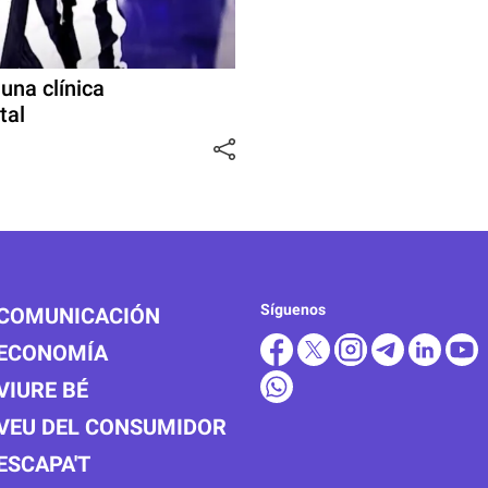
una clínica
tal
Síguenos
COMUNICACIÓN
ECONOMÍA
VIURE BÉ
VEU DEL CONSUMIDOR
ESCAPA'T