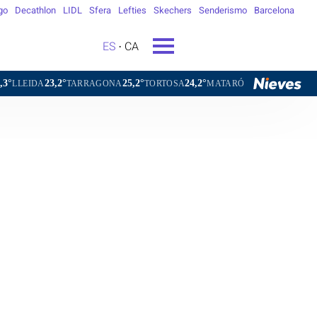
go
Decathlon
LIDL
Sfera
Lefties
Skechers
Senderismo
Barcelona
ES
CA
23,2°
25,2°
24,2°
23,7°
18,0°
LEIDA
TARRAGONA
TORTOSA
MATARÓ
VIC
VILAFR