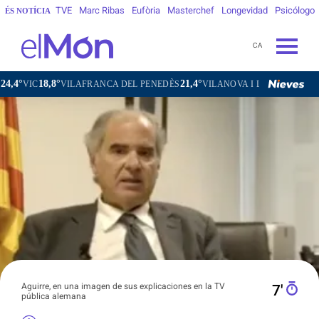
TVE
Marc Ribas
Eufòria
Masterchef
Longevidad
Psicólogo
ÉS NOTÍCIA
CA
21,4°
24,3°
1
RANCA DEL PENEDÈS
VILANOVA I LA GELTRÚ
LA SEU D'URGELL
Aguirre, en una imagen de sus explicaciones en la TV
7′
pública alemana