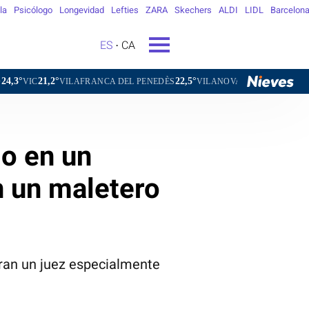
la
Psicólogo
Longevidad
Lefties
ZARA
Skechers
ALDI
LIDL
Barcelon
ES
CA
22,5°
24,8°
ILAFRANCA DEL PENEDÈS
VILANOVA I LA GELTRÚ
LA SEU D'URG
do en un
n un maletero
ran un juez especialmente