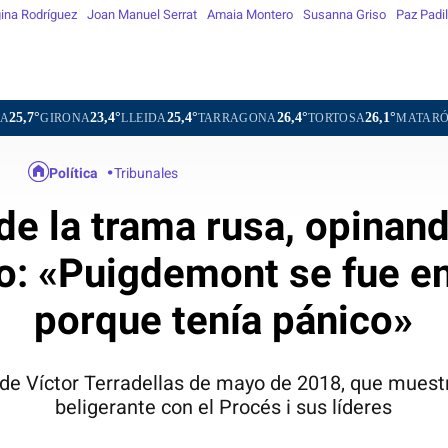
ina Rodríguez
Joan Manuel Serrat
Amaia Montero
Susanna Griso
Paz Padil
3,4°
25,4°
26,4°
26,1°
24,3°
21,2°
LLEIDA
TARRAGONA
TORTOSA
MATARÓ
VIC
V
Política
Tribunales
 de la trama rusa, opinan
io: «Puigdemont se fue e
porque tenía pánico»
 de Víctor Terradellas de mayo de 2018, que muest
beligerante con el Procés i sus líderes