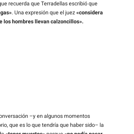
que recuerda que Terradellas escribió que
agas»
. Una expresión que el juez
«considera
 los hombres llevan calzoncillos».
 conversación –y en algunos momentos
io, que es lo que tendría que haber sido– la
 de
«tener muertos»
porque
«no podía pasar