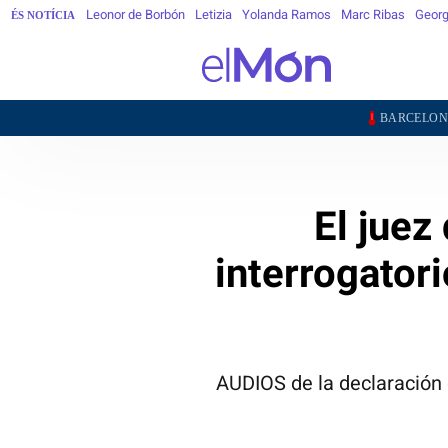
Leonor de Borbón
Letizia
Yolanda Ramos
Marc Ribas
Georg
ÉS NOTÍCIA
25,7°
2
BARCELONA
GIRONA
El juez
interrogator
AUDIOS de la declaración