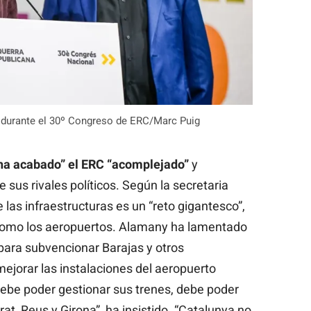
 durante el 30º Congreso de ERC/Marc Puig
ha acabado” el ERC “acomplejado”
y
 sus rivales políticos. Según la secretaria
 las infraestructuras es un “reto gigantesco”,
 como los aeropuertos. Alamany ha lamentado
a para subvencionar Barajas y otros
mejorar las instalaciones del aeropuerto
debe poder gestionar sus trenes, debe poder
at, Reus y Girona”, ha insistido. “Catalunya no