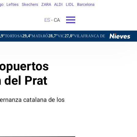
go
Lefties
Skechers
ZARA
ALDI
LIDL
Barcelona
ES
CA
,4°
28,7°
27,0°
25,9°
MATARÓ
VIC
VILAFRANCA DEL PENEDÈS
VILANOVA I LA
ropuertos
 del Prat
ernanza catalana de los