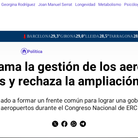
Georgina Rodríguez
Joan Manuel Serrat
Longevidad
Metabolismo
Psicólo
29,3°
29,0°
28,5°
28,9°
29
BARCELONA
GIRONA
LLEIDA
TARRAGONA
TORTOSA
Política
ama la gestión de los ae
s y rechaza la ampliación
ado a formar un frente común para lograr una gob
aeropuertos durante el Congreso Nacional de ERC