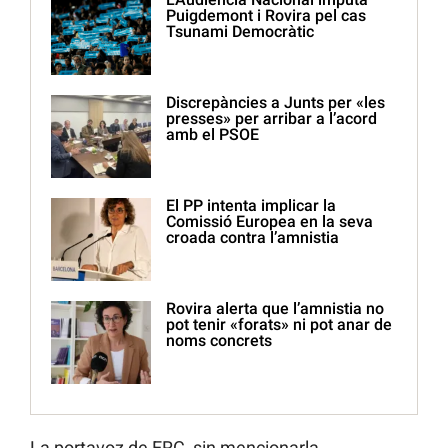
Puigdemont i Rovira pel cas
Tsunami Democràtic
Discrepàncies a Junts per «les
presses» per arribar a l’acord
amb el PSOE
El PP intenta implicar la
Comissió Europea en la seva
croada contra l’amnistia
Rovira alerta que l’amnistia no
pot tenir «forats» ni pot anar de
noms concrets
La portavoz de ERC, sin mencionarla