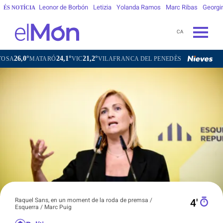
Leonor de Borbón
Letizia
Yolanda Ramos
Marc Ribas
Georgi
ÉS NOTÍCIA
CA
24,1°
21,2°
22,4°
TARÓ
VIC
VILAFRANCA DEL PENEDÈS
VILANOVA I LA GELT
Raquel Sans, en un moment de la roda de premsa /
4′
Esquerra / Marc Puig