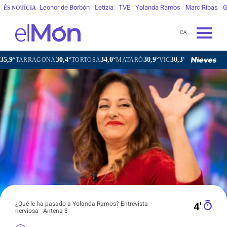
Leonor de Borbón
Letizia
TVE
Yolanda Ramos
Marc Ribas
G
ÉS NOTÍCIA
CA
30,4°
34,0°
30,9°
30,3°
3
NA
TORTOSA
MATARÓ
VIC
VILAFRANCA DEL PENEDÈS
¿Qué le ha pasado a Yolanda Ramos? Entrevista
4′
nerviosa - Antena 3