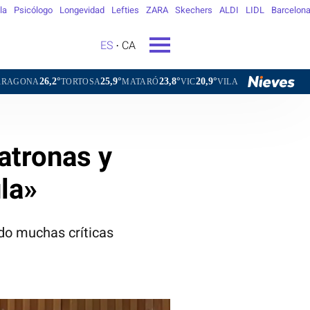
la
Psicólogo
Longevidad
Lefties
ZARA
Skechers
ALDI
LIDL
Barcelon
ES
CA
2°
25,9°
23,8°
20,9°
22,1°
TORTOSA
MATARÓ
VIC
VILAFRANCA DEL PENEDÈS
VI
atronas y
la»
do muchas críticas