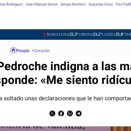
ina Rodríguez
Joan Manuel Serrat
Amaia Montero
Susanna Griso
Paz Padil
25,3°
23,2°
25,0°
26,
BARCELONA
GIRONA
LLEIDA
TARRAGONA
People
Corazón
 Pedroche indigna a las m
sponde: «Me siento ridícu
a soltado unas declaraciones que le han comporta