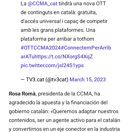
La
@CCMA_cat
tindrà una nova OTT
de continguts en català: gratuïta,
d'accés universal i capaç de competir
amb les grans plataformes. Una
plataforma per arribar a tothom
#OTTCCMA2024
#ConnectemPerArrib
arATu
https://t.co/NXorgS4XqZ
pic.twitter.com/jsl24S1yps
— TV3.cat (@tv3cat)
March 15, 2023
Rosa Romà
, presidenta de la CCMA, ha
agradecido la apuesta y la financiación del
gobierno catalán: «Queremos adaptar nuestros
contenidos, ser un agente activo para el catalán
y convertirnos en un eje conector en la industria