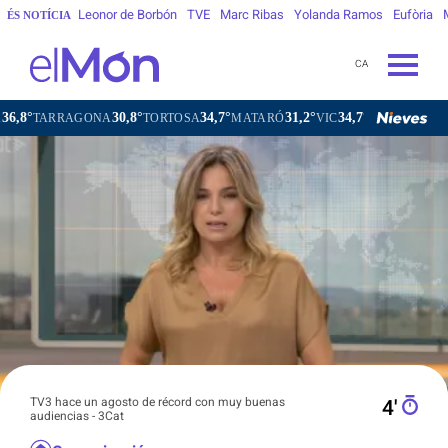
Leonor de Borbón
TVE
Marc Ribas
Yolanda Ramos
Eufòria
ÉS NOTÍCIA
CA
30,8°
34,7°
31,2°
34,7°
RAGONA
TORTOSA
MATARÓ
VIC
VILAFRANCA DEL PEN
TV3 hace un agosto de récord con muy buenas
4′
audiencias - 3Cat