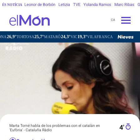
Leonor de Borbón
Letizia
TVE
Yolanda Ramos
Marc Ribas
G
ÉS NOTÍCIA
CA
°
25,7°
24,3°
19,3°
22,5°
TORTOSA
MATARÓ
VIC
VILAFRANCA DEL PENEDÈS
VI
Marta Torné habla de los problemas con el catalán en
4′
'Eufòria' - Cataluña Ràdio