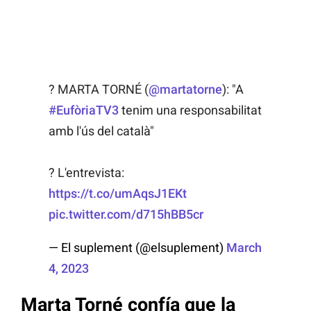
? MARTA TORNÉ (
@martatorne
): "A
#EufòriaTV3
tenim una responsabilitat
amb l'ús del català"
? L'entrevista:
https://t.co/umAqsJ1EKt
pic.twitter.com/d715hBB5cr
— El suplement (@elsuplement)
March
4, 2023
Marta Torné confía que la