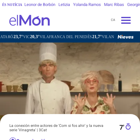
Leonor de Borbón
Letizia
Yolanda Ramos
Marc Ribas
Georgi
ÉS NOTÍCIA
CA
20,3°
21,7°
24,3°
IC
VILAFRANCA DEL PENEDÈS
VILANOVA I LA GELTRÚ
LA S
La conexión entre actores de 'Com si fos ahir' y la nueva
7′
serie 'Vinagreta' | 3Cat