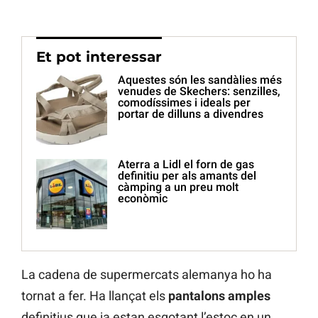
Et pot interessar
Aquestes són les sandàlies més
venudes de Skechers: senzilles,
comodíssimes i ideals per
portar de dilluns a divendres
Aterra a Lidl el forn de gas
definitiu per als amants del
càmping a un preu molt
econòmic
La cadena de supermercats alemanya ho ha
tornat a fer. Ha llançat els
pantalons amples
definitius que ja estan esgotant l’estoc en un