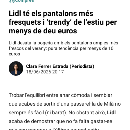
Compres
Lidl té els pantalons més
fresquets i ‘trendy’ de l’estiu per
menys de deu euros
Lidl desata la bogeria amb els pantalons amples més
frescos del verany: pura tendència per menys de 10
euros
Clara Ferrer Estrada (Periodista)
18/06/2026 20:17
Trobar l’equilibri entre anar còmoda i semblar
que acabes de sortir d’una passarel·la de Milà no
sempre és fàcil (ni barat). No obstant això,
Lidl
acaba de demostrar que no fa falta gastar-se
mig sou per anar a l’última aquest estiu.