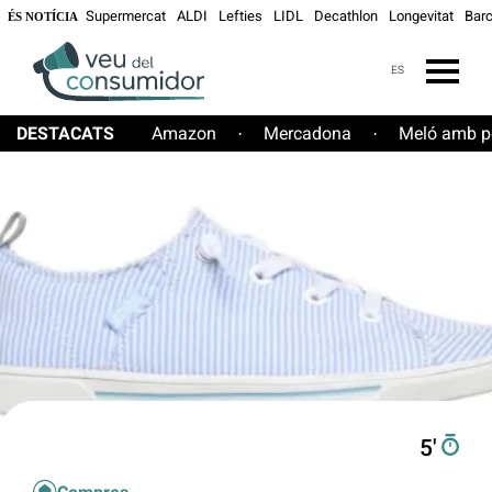
Supermercat
ALDI
Lefties
LIDL
Decathlon
Longevitat
Bar
ÉS NOTÍCIA
ES
DESTACATS
Amazon
Mercadona
Meló amb pe
·
·
5′