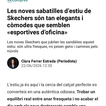
Compres
Les noves sabatilles d’estiu de
Skechers són tan elegants i
còmodes que semblen
«esportives d’oficina»
Les noves Skechers que jubilen les sandàlies aquest
estiu: són ultra fresques, no pesen gens i camines pels
núvols
Clara Ferrer Estrada (Periodista)
22/06/2026 12:30
L’estiu ja és aquí i la cerca del calçat perfecte es
converteix en una autèntica odissea.
Trobar un
equilibri real entre anar fresqueta i no acabar el
dia amb els peus destrossats sembla una