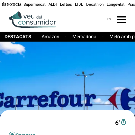
Supermercat
ALDI
Lefties
LIDL
Decathlon
Longevitat
Psic
ÉS NOTÍCIA
ES
DESTACATS
Amazon
Mercadona
Meló amb pe
·
·
6′