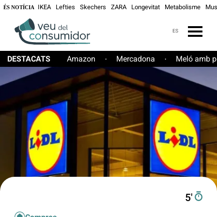
IKEA
Lefties
Skechers
ZARA
Longevitat
Metabolisme
Mus
ÉS NOTÍCIA
ES
DESTACATS
Amazon
Mercadona
Meló amb pe
·
·
5′