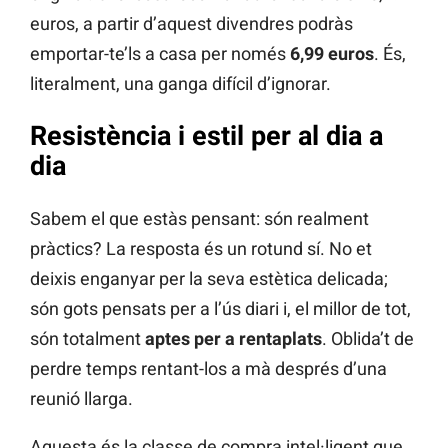
euros, a partir d’aquest divendres podràs
emportar-te’ls a casa per només
6,99 euros
. És,
literalment, una ganga difícil d’ignorar.
Resistència i estil per al dia a
dia
Sabem el que estàs pensant: són realment
pràctics? La resposta és un rotund sí. No et
deixis enganyar per la seva estètica delicada;
són gots pensats per a l’ús diari i, el millor de tot,
són totalment
aptes per a rentaplats
. Oblida’t de
perdre temps rentant-los a mà després d’una
reunió llarga.
Aquesta és la classe de compra intel·ligent que