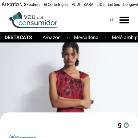
Skechers
El Corte Inglés
ALDI
ZARA
LIDL
Lefties
Longevit
ÉS NOTÍCIA
ES
DESTACATS
Amazon
Mercadona
Meló amb pe
·
·
5′